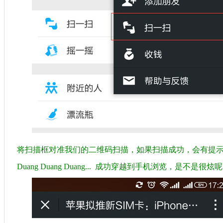
将扫描框对准我们的二维码扫描，如果扫描成功，会有提
Duang Duang Duang... 成功穿越到手机浏览，是不是很炫