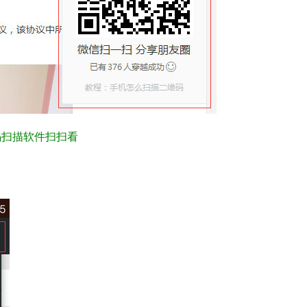
码扫描软件扫扫看