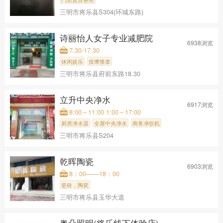
三明市将乐县S304(环城东路)
诗丽怡人女子专业减肥院
6938浏览
7.30-17.30
休闲娱乐
按摩推拿
三明市将乐县府前东路18.30
立升中央净水
6917浏览
8:00～11:00 1:00～17:00
厨房净水器
全屋中央净水
商务净饮机
三明市将乐县S204
工业水处理
乾晖陶瓷
6903浏览
8：00——18：00
瓷砖，陶瓷
三明市将乐县玉华大道