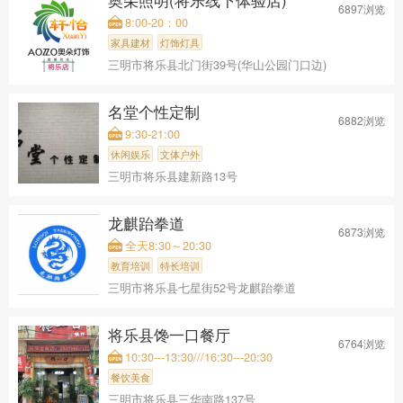
奥朵照明(将乐线下体验店)
6897浏览
8:00-20：00
家具建材
灯饰灯具
三明市将乐县北门街39号(华山公园门口边)
名堂个性定制
6882浏览
9:30-21:00
休闲娱乐
文体户外
三明市将乐县建新路13号
龙麒跆拳道
6873浏览
全天8:30～20:30
教育培训
特长培训
三明市将乐县七星街52号龙麒跆拳道
将乐县馋一口餐厅
6764浏览
10:30---13:30///16:30---20:30
餐饮美食
三明市将乐县三华南路137号