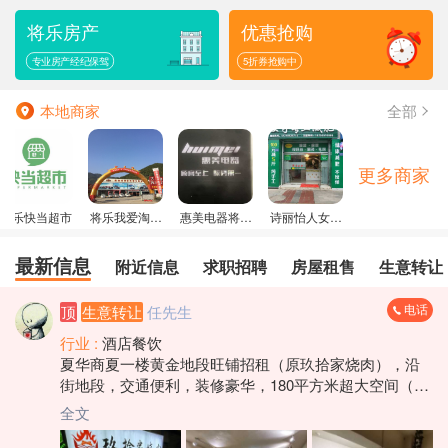
焱
发布了
求职招聘
信息
将乐房产
优惠抢购
米兰
发布了
求职招聘
信息
专业房产经纪保驾
5折券抢购中
星光斑斓...
发布了
盘店招工
信息
全部
本地商家
更多商家
将乐快当超市
将乐我爱淘车
惠美电器将乐
诗丽怡人女子
旗舰店
直营店
专业减肥院
最新信息
附近信息
求职招聘
房屋租售
生意转让
电话
顶
生意转让
任先生
行业 :
酒店餐饮
夏华商夏一楼黄金地段旺铺招租（原玖拾家烧肉），沿
街地段，交通便利，装修豪华，180平方米超大空间（二
楼设有两大两小共四个包间以及一个储物仓库）可用作
全文
于餐饮小吃大排档，酒楼经营，茶馆酒庄等各种用途，
机会难得，先到先得，租金面谈