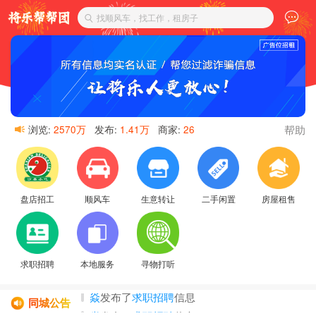
找顺风车，找工作，租房子
帮助
浏览:
2570万
发布:
1.41万
商家:
26
盘店招工
顺风车
生意转让
二手闲置
房屋租售
求职招聘
本地服务
寻物打听
焱
发布了
求职招聘
信息
同城公告
焱
发布了
求职招聘
信息