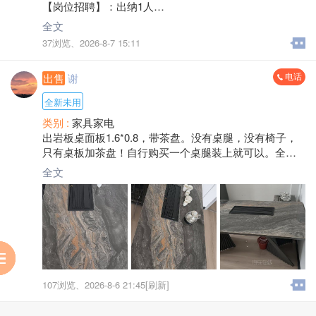
5、完成领导安排的其工作。
【岗位招聘】：出纳1人
能力。
【任职要求】
【岗位职责】
全文
5、工作细致严谨，责任心强，能够承担阶段性高强度工
1、建筑工程类类或工程造价相关专业，大专以上学历。
1、负责公司日常银行账户收付款、收集银行回单、系统
作压力。
37浏览、
2026-8-7 15:11
2、二年以上工作经历。
流程处理及部分账务处理等出纳工作。
6、一年以上相关工作经验或应届生、无经验肯学者可
3、熟练操作Office办公软件及cad、计价、晨曦、广联
2、登记日记账，保障账目清晰、准确。
带。
达、斯维尔等主流造价软件，具有一定数据统计分析能
电话
出售
谢
3、配合财务完成对账、票据管理、资料归档等工作。
【薪资及福利待遇】
力。
4、完成领导交办的其他财务工作。
综合薪资：底薪2300元/月+提成 试用期：1-3个月
全新未用
4、具有良好的职业道德、一定的沟通应变能力，且能够
【任职要求】
福利待遇:法定节假日放假，通过试用期缴纳社保
独立担当。
类别 :
家具家电
1、学历要求：大专及以上学历，财务相关专业优先。
【工作时间及地点】
5、严谨、有责任心，有团队合作精神，工作认真负责，
出岩板桌面板1.6*0.8，带茶盘。没有桌腿，没有椅子，
2、工作经验：具备1-2年出纳相关工作经历，能独立完
上班时间：8:00-12:00，14:30-17:30（夏令15:00-18:0
细致认真，保密性强。
只有桌板加茶盘！自行购买一个桌腿装上就可以。全
成出纳日常工作。
0），周末实行大小周
6、持有一/二级造价工程师职业资格证书优先。
新。仅限自提！
3、能力要求：细致严谨、责任心强，具备良好的执行力
全文
上班地点：将乐县华虹科技大厦5楼
【薪资及福利待遇】
和沟通协调能力，能熟练使用办公软件及财务相关系
综合薪资：3000元/月以上（可面议） 试用期：3个月
统。
福利待遇:法定节假日放假，通过试用期缴纳社保
4、具有良好的职业道德、一定的沟通应变能力，且能够
独立担当。
5、年龄：25-45岁，持有会计职称证书，有相关行业财
务工作经验优先。
服
助
阅
【薪资及福利待遇】
107浏览、
2026-8-6 21:45[刷新]
综合薪资：3000元/月以上（可面议） 试用期：3个月
福利待遇:法定节假日放假，通过试用期缴纳社保