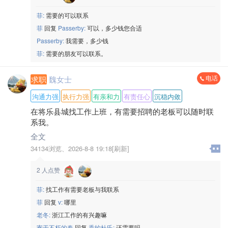
菲:
需要的可以联系
菲
回复
Passerby:
可以，多少钱您合适
Passerby:
我需要，多少钱
菲:
需要的朋友可以联系。
电话
求职
魏女士
沟通力强
执行力强
有亲和力
有责任心
沉稳内敛
在将乐县城找工作上班，有需要招聘的老板可以随时联
系我。
全文
34134浏览、
2026-8-8 19:18[刷新]
2
人点赞
菲:
找工作有需要老板与我联系
菲
回复
v:
哪里
老冬:
浙江工作的有兴趣嘛
寄于不朽的春
回复
香约杜氏:
还需要吗