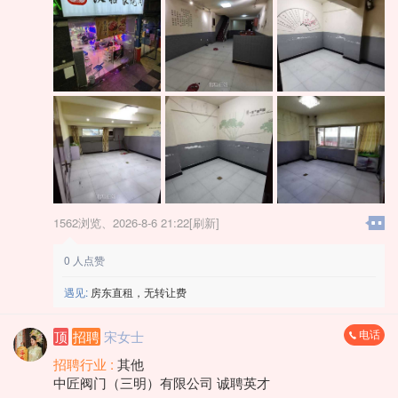
1562浏览、
2026-8-6 21:22[刷新]
0
人点赞
遇见:
房东直租，无转让费
电话
顶
招聘
宋女士
招聘行业 :
其他
中匠阀门（三明）有限公司 诚聘英才