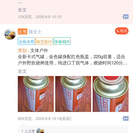
1、杂工 2名
全文
男、30-55岁、能吃苦耐劳、试用期3500元，试用期满后
124浏览、
2026-8-6 10:15
3800+全勤300+餐补10元/天
2、数控操作员 10名
电话
出售
魏女士
20-45岁，高中优先，试用期3500元
转正3500+全勤+餐补，技术进步快者调岗机械手4500-50
全新未用
验货面付
保修期内
00元+全勤+餐补
类别 :
文体户外
3、装配包装工 10名
全新卡式气罐，金色罐身配红色瓶盖，220g容量，适合
25-50岁，试用期3200，转正3500+全勤+餐补优秀可升
户外野炊烧烤使用，纯进口丁烷气体，燃烧时间120分
班长4000+全勤+餐䃼
钟，安全防爆，价格可聊，三明将乐朋友如有需要可以
全文
电话联系我。
☎️ 联系： 17375553111
工作地点：将乐县积善工业园中匠阀门
826浏览、
2026-8-8 19:18[刷新]
1
人点赞