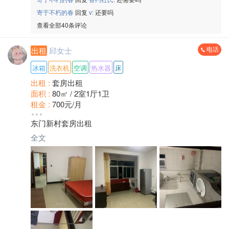
寄于不朽的春
回复
v:
还要吗
查看全部40条评论
电话
出租
邱女士
冰箱
洗衣机
空调
热水器
床
出租 :
套房出租
面积 :
80㎡ / 2室1厅1卫
租金 :
700元/月
小区 :
东门新村
东门新村套房出租
装修 :
普通装修
朝向 :
南北通透
全文
楼层 :
4楼/共6层
方式 :
整租
押金 :
付一押一
地区 :
将乐 古镛镇