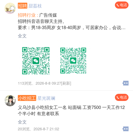
电话
招聘
甜荔枝
招聘行业 :
广告传媒
招聘抖音语音聊天主持。
要求：男18-35周岁 女18-40周岁，可居家办公，会说普
通话。
全文
纯绿色语音聊天室类型的直播，无才艺要求，活跃互动
即可，类似电台的直播模式。
每天3-6小时直播时长，居家戴上耳机，在相对安静的环
境下就可以工作了。
接受新手小白，无经验，来者不拒。
女生提供保底，每天都可从抖音钱包自提薪资。
综合薪资：兼职3-5K 全职8-20K没问题。
公司提供一对一辅导，晋升通道透明，全程无任何费
113浏览、
2026-8-8 09:27[刷新]
用！
电话
小吃招工
星光斑斓
义乌沙县小吃招女工一名 站面锅 工资7500 一天工作12
个半小时 有意者联系
全文
20浏览、
2026-8-7 21:02