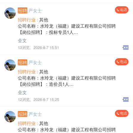
电话
招聘
严女士
招聘行业 :
其他
公司名称：水玲龙（福建）建设工程有限公司招聘
【岗位招聘】：投标专员1人
【岗位职责】
全文
1、了解福建投标负责福建房建、市政、公路、水利项目
13浏览、
2026-8-7 15:51
的报名，投标文件的编制，含投标文件资料的准备，投
标文件资格预审文件的编制，投标文件的排版、打印、
电话
招聘
严女士
复印、装订等，以及标书中涉及到的相关工作。并按规
定按质按时完成标书制作。
招聘行业 :
其他
2、负责公司投标资料库的建设、更新。
公司名称：水玲龙（福建）建设工程有限公司招聘
3、跟踪投标工作的后续执行，并及时向主管领导反映情
【岗位招聘】：造价员1人
况。
【岗位职责】
全文
【职位要求】
1、负责编制投标项目的商务报价文件。
12浏览、
2026-8-7 15:25
1、大专及以上学历，工程造价、土木工程或建筑相关专
2、熟悉福建各地区公开投标项目流程，能够完成公开标
业。
项目商务标文件编制工作及独立审核标书。
2、持有一级或二级建造师、注册造价师证书者优先。
电话
招聘
严女士
3、熟悉相关预算软件、政策法规，能够完成工程量计
3、具备良好的沟通协调能力，能与内外部团队有效协作
算、计价工作。
招聘行业 :
其他
推进投标任务。
4、熟悉相关信息价及市场价。
公司名称：水玲龙（福建）建设工程有限公司招聘
4、熟练使用办公软件，具备较强的文档处理和数据整理