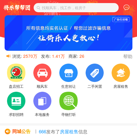
找顺风车，找工作，租房子
帮助
浏览:
2570万
发布:
1.41万
商家:
26
盘店招工
顺风车
生意转让
二手闲置
房屋租售
求职招聘
本地服务
寻物打听
同城公告
666
发布了
房屋租售
信息