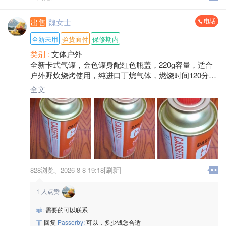
电话
出售
魏女士
全新未用
验货面付
保修期内
类别 :
文体户外
全新卡式气罐，金色罐身配红色瓶盖，220g容量，适合
户外野炊烧烤使用，纯进口丁烷气体，燃烧时间120分
钟，安全防爆，价格可聊，三明将乐朋友如有需要可以
全文
电话联系我。
828浏览、
2026-8-8 19:18[刷新]
1
人点赞
菲:
需要的可以联系
菲
回复
Passerby:
可以，多少钱您合适