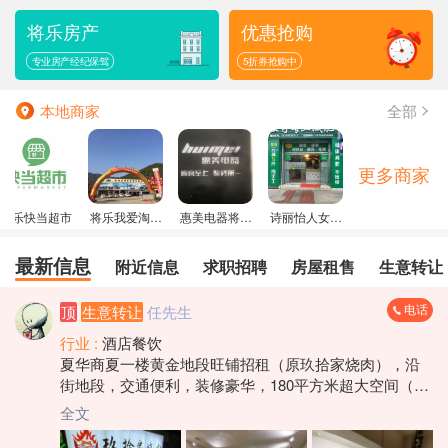
sudden
发布了
求职招聘
信息
将乐房产
优惠抢购
其利名车...
发布了
信息
free
发布了
二手闲置
信息
专业房产经纪保驾
5折券抢购中
香约杜氏...
发布了
求职招聘
信息
全部
本地商家
更多商家
将乐快当超市
将乐我爱淘车
惠美电器将乐
诗丽怡人女子
旗舰店
直营店
专业减肥院
最新信息
附近信息
求职招聘
房屋租售
生意转让
电话
顶
生意转让
任先生
行业 :
酒店餐饮
夏华商夏一楼黄金地段旺铺招租（原玖拾家烧肉），沿
街地段，交通便利，装修豪华，180平方米超大空间（二
楼设有两大两小共四个包间以及一个储物仓库）可用作
全文
于餐饮小吃大排档，酒楼经营，茶馆酒庄等各种用途，
机会难得，先到先得，租金面谈