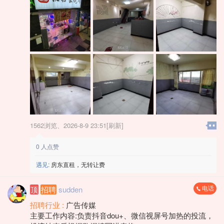
1562浏览、
2026-8-9 23:51[刷新]
0
人点赞
遇见:
房东直租，无转让费
电话
顶
招聘
sudden
招聘行业 :
广告传媒
主要工作内容:负责抖音dou+、微信视屏号加热的投流，