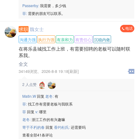
Passerby:
我需要，多少钱
菲:
需要的朋友可以联系。
电话
求职
魏女士
沟通力强
执行力强
有亲和力
有责任心
沉稳内敛
在将乐县城找工作上班，有需要招聘的老板可以随时联
系我。
全文
34149浏览、
2026-8-8 19:18[刷新]
2
人点赞
Matin.W
回复
老冬:
有
菲:
找工作有需要老板与我联系
菲
回复
v:
哪里
老冬:
浙江工作的有兴趣嘛
寄于不朽的春
回复
香约杜氏:
还需要吗
查看全部41条评论