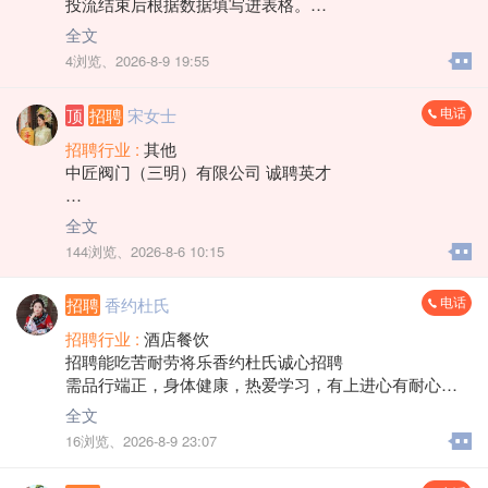
投流结束后根据数据填写进表格。
全文
要求:各类投流数据、登记表格比较多。需要细心，数量
4浏览、
2026-8-9 19:55
腾讯文档、表格的使用。
电话
顶
招聘
宋女士
招聘行业 :
其他
中匠阀门（三明）有限公司 诚聘英才
1、杂工 2名
全文
男、30-55岁、能吃苦耐劳、试用期3500元，试用期满后
144浏览、
2026-8-6 10:15
3800+全勤300+餐补10元/天
2、数控操作员 10名
电话
招聘
香约杜氏
20-45岁，高中优先，试用期3500元
转正3500+全勤+餐补，技术进步快者调岗机械手4500-50
招聘行业 :
酒店餐饮
00元+全勤+餐补
招聘能吃苦耐劳将乐香约杜氏诚心招聘
3、装配包装工 10名
需品行端正，身体健康，热爱学习，有上进心有耐心。
25-50岁，试用期3200，转正3500+全勤+餐补优秀可升
营业员数名薪资 3000-3500。
全文
班长4000+全勤+餐䃼
学徒数名薪资 2600
16浏览、
2026-8-9 23:07
联系电话:15159119753 梁女士
☎️ 联系： 17375553111