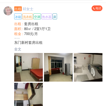
电话
出租
邱女士
冰箱
洗衣机
空调
热水器
床
出租 :
套房出租
面积 :
80㎡ / 2室1厅1卫
租金 :
700元/月
小区 :
东门新村
东门新村套房出租
装修 :
普通装修
朝向 :
南北通透
全文
楼层 :
4楼/共6层
方式 :
整租
押金 :
付一押一
地区 :
将乐 古镛镇