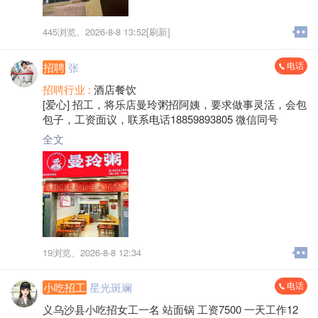
445浏览、
2026-8-8 13:52[刷新]
电话
招聘
张
招聘行业 :
酒店餐饮
[爱心] 招工，将乐店曼玲粥招阿姨，要求做事灵活，会包
包子，工资面议，联系电话18859893805 微信同号
全文
19浏览、
2026-8-8 12:34
电话
小吃招工
星光斑斓
义乌沙县小吃招女工一名 站面锅 工资7500 一天工作12