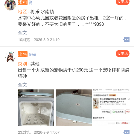
工作地点：将乐县积善工业园中匠阀门
电话
求租
肖
地区 :
将乐 水南镇
水南中心幼儿园或者花园附近的房子出租，2室一厅的，
要采光好的，不要太旧的房子，，*****9398
全文
10浏览、
2026-8-9 21:19
电话
出售
free
类别 :
其他
出售一个九成新的宠物烘干机260元 送一个宠物秤和两袋
猫砂
全文
23浏览、
2026-8-9 17:07