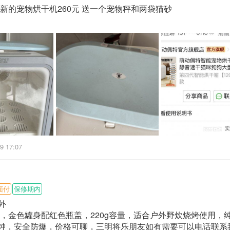
试用期3200，转正3500+全勤+餐补优秀可升班长4000+全勤+餐䃼
新的宠物烘干机260元 送一个宠物秤和两袋猫砂
75553111
乐县积善工业园中匠阀门
9 17:07
面付
保修期内
外
，金色罐身配红色瓶盖，220g容量，适合户外野炊烧烤使用，
分钟，安全防爆，价格可聊，三明将乐朋友如有需要可以电话联系