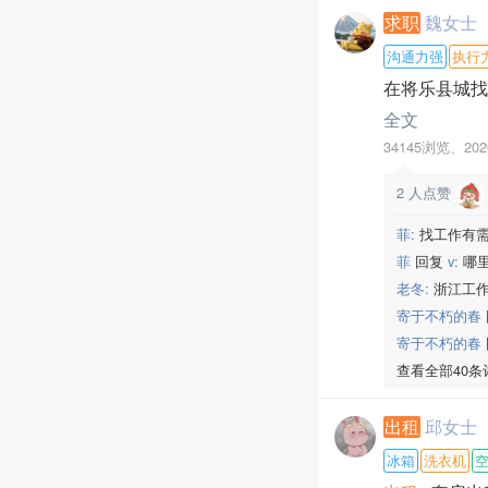
求职
魏女士
沟通力强
执行
在将乐县城找
全文
34145浏览、
202
2
人点赞
菲:
找工作有需
菲
回复
v:
哪
老冬:
浙江工作
寄于不朽的春
寄于不朽的春
查看全部40条
出租
邱女士
冰箱
洗衣机