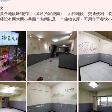
任先生
饮
黄金地段旺铺招租（原玖拾家烧肉），沿街地段，交通便利，装修
楼设有两大两小共四个包间以及一个储物仓库）可用作于餐饮小
等各种用途，机会难得，先到先得，租金面谈