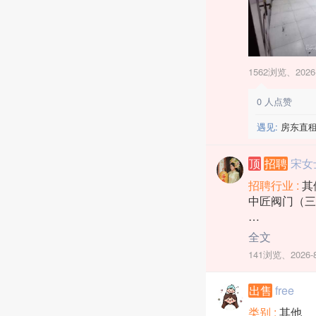
1562浏览、
2026
0
人点赞
遇见:
房东直租
顶
招聘
宋女
招聘行业 :
其
中匠阀门（三
1、杂工 2名
全文
男、30-55
141浏览、
2026-
2、数控操作员
20-45岁，
出售
free
转正3500+
3、装配包装工
类别 :
其他