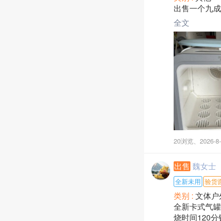
25-50岁，
出售一个九成
全文
☎️ 联系： 173
工作地点：将
20浏览、
2026-8-
出售
魏女士
全新未用
验货
类别 :
文体户
全新卡式气罐
烧时间120