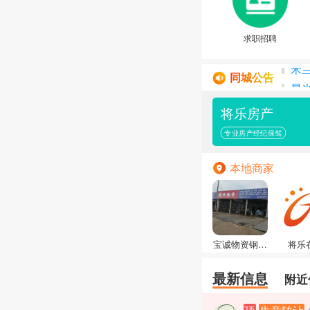
求职招聘
同城公告
星光
焱
将乐房产
其利
free
专业房产经纪保驾
米
本地商家
宝诚物资钢材
将乐
批发废旧物资
最新信息
附近
（废铁）回收