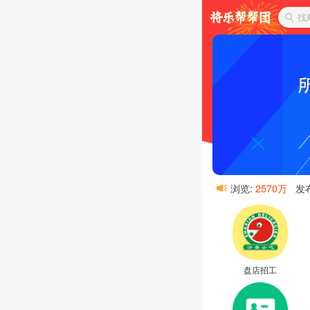
找
浏览:
2570万
发
盘店招工