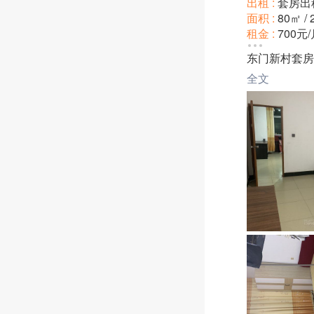
出租 :
套房出
面积 :
80㎡ /
租金 :
700元
小区 :
东门新
东门新村套房
装修 :
普通装
全文
朝向 :
南北通
楼层 :
4楼/共
方式 :
整租
押金 :
付一押
地区 :
将乐 