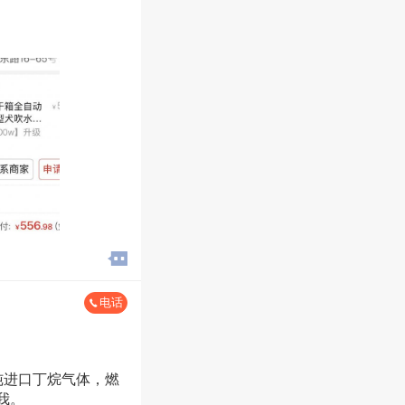
电话
纯进口丁烷气体，燃
我。