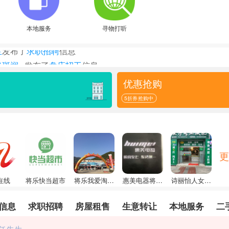
本地服务
寻物打听
斑斓...
发布了
盘店招工
信息
发布了
求职招聘
信息
优惠抢购
名车...
发布了
信息
发布了
二手闲置
信息
5折券抢购中
兰
发布了
求职招聘
信息
更
在线
将乐快当超市
将乐我爱淘车
惠美电器将乐
诗丽怡人女子
旗舰店
直营店
专业减肥院
信息
求职招聘
房屋租售
生意转让
本地服务
二