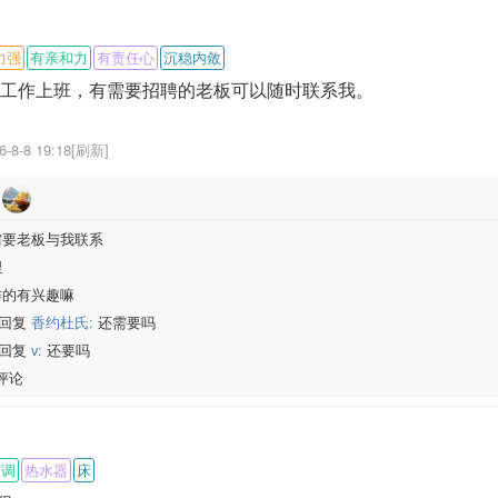
力强
有亲和力
有责任心
沉稳内敛
工作上班，有需要招聘的老板可以随时联系我。
6-8-8 19:18[刷新]
要老板与我联系
里
的有兴趣嘛
回复
香约杜氏:
还需要吗
回复
v:
还要吗
评论
空调
热水器
床