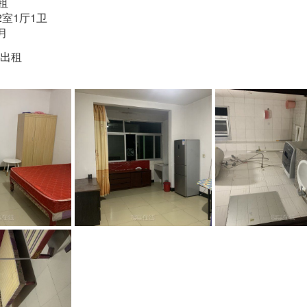
租
 2室1厅1卫
/月
村
出租
修
透
6层
一
古镛镇