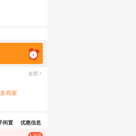
全部
多商家
手闲置
优惠信息
寻物打听
盘店招工
电话