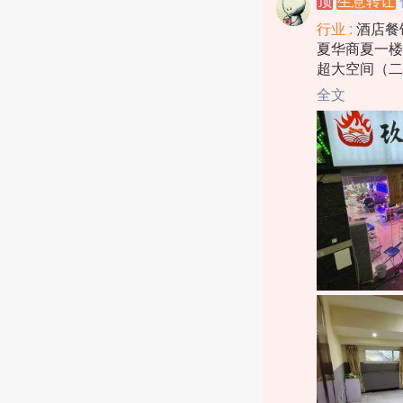
顶
生意转让
行业 :
酒店餐
夏华商夏一楼
超大空间（二
营，茶馆酒庄
全文