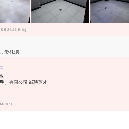
-8-6 21:22[刷新]
，无转让费
士
他
明）有限公司 诚聘英才
岁、能吃苦耐劳、试用期3500元，试用期满后3800+全勤300+餐补
8-6 10:15
 10名
高中优先，试用期3500元
全勤+餐补，技术进步快者调岗机械手4500-5000元+全勤+餐补
 10名