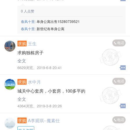
0
人点赞
春风十里:
单身公寓出售15280739521
春风十里:
新世纪有单身公寓
电话
求购
王生
求购独栋房子
全文
6629浏览、
2019-6-8 20:41
电话
求购
水中月
城关中心套房，小套房，100多平的
全文
4364浏览、
2019-3-8 20:26
电话
求购
A李观琪--魔素仕