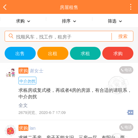
房屋租售
求购
排序
筛选
搜索
出售
出租
求租
求购
电话
求购
谢女士
中介勿扰
求栋房或复式楼，再或者4房的房源，有合适的请联系，
中介勿扰
全文
2679浏览、
2020-6-7 17:09
电话
求购
lan
求够二手房，房子不能太旧，三房一厅，有阳台，两